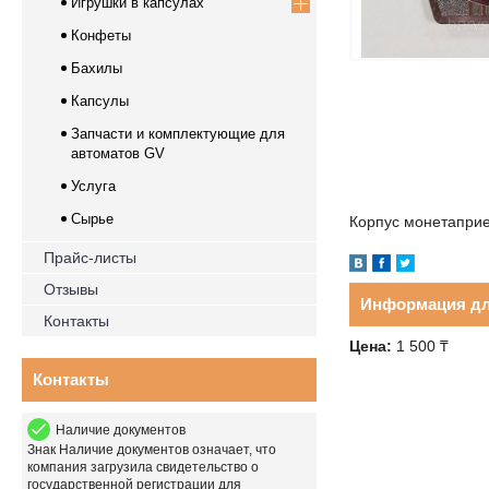
Игрушки в капсулах
Конфеты
Бахилы
Капсулы
Запчасти и комплектующие для
автоматов GV
Услуга
Сырье
Корпус монетапри
Прайс-листы
Отзывы
Информация дл
Контакты
Цена:
1 500
₸
Контакты
Наличие документов
Знак
Наличие документов
означает, что
компания загрузила свидетельство о
государственной регистрации для