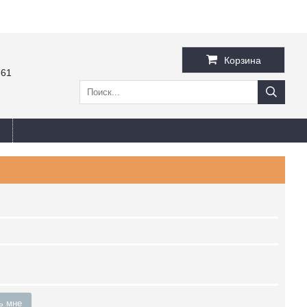
Корзина
-61
ь мне