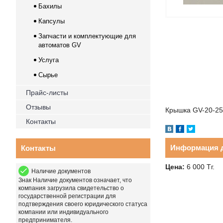
Бахилы
Капсулы
Запчасти и комплектующие для
автоматов GV
Услуга
Сырье
Прайс-листы
Отзывы
Крышка GV-20-25
Контакты
Информация д
Контакты
Цена:
6 000
Тг.
Наличие документов
Знак
Наличие документов
означает, что
компания загрузила свидетельство о
государственной регистрации для
подтверждения своего юридического статуса
компании или индивидуального
предпринимателя.