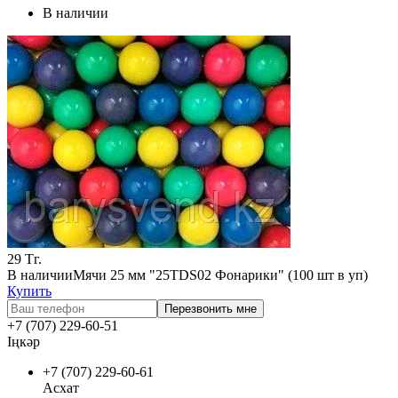
В наличии
29
Тг.
В наличии
Мячи 25 мм "25TDS02 Фонарики" (100 шт в уп)
Купить
Перезвонить мне
+7 (707) 229-60-51
Іңкәр
+7 (707) 229-60-61
Асхат