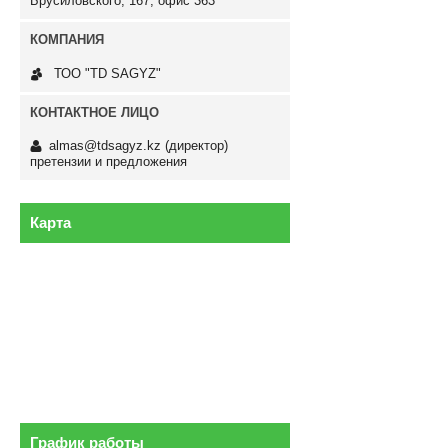
Брусиловского, 167, офис 363
ТОО "TD SAGYZ"
almas@tdsagyz.kz
(директор)
претензии и предложения
Карта
График работы