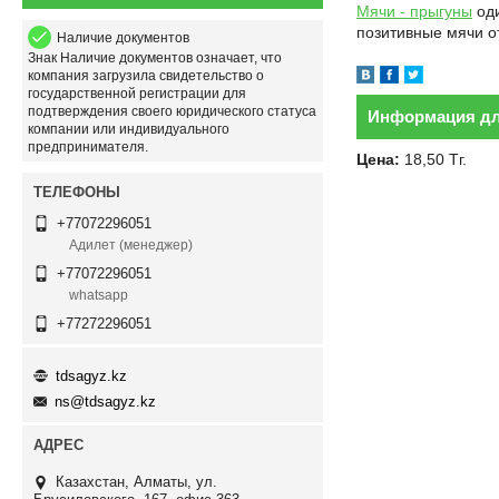
Мячи - прыгуны
оди
позитивные мячи о
Наличие документов
Знак
Наличие документов
означает, что
компания загрузила свидетельство о
государственной регистрации для
подтверждения своего юридического статуса
Информация дл
компании или индивидуального
предпринимателя.
Цена:
18,50
Тг.
+77072296051
Адилет (менеджер)
+77072296051
whatsapp
+77272296051
tdsagyz.kz
ns@tdsagyz.kz
Казахстан
Алматы
ул.