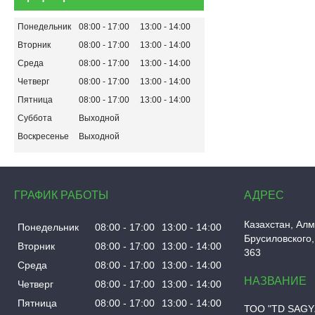
Понедельник
08:00
17:00
13:00
14:00
Вторник
08:00
17:00
13:00
14:00
Среда
08:00
17:00
13:00
14:00
Четверг
08:00
17:00
13:00
14:00
Пятница
08:00
17:00
13:00
14:00
Суббота
Выходной
Воскресенье
Выходной
ГРАФИК РАБОТЫ
Казахстан
Алм
Понедельник
08:00
17:00
13:00
14:00
Брусиловского,
Вторник
08:00
17:00
13:00
14:00
363
Среда
08:00
17:00
13:00
14:00
Четверг
08:00
17:00
13:00
14:00
Пятница
08:00
17:00
13:00
14:00
ТОО "TD SAGY