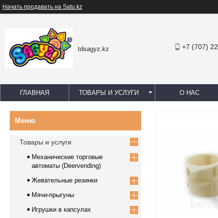
Начать продавать на Satu.kz
+7 (707) 2
tdsagyz.kz
ГЛАВНАЯ
ТОВАРЫ И УСЛУГИ
О НАС
Товары и услуги
Механические торговые
автоматы (Deervending)
Жевательные резинки
Мячи-прыгуны
Игрушки в капсулах