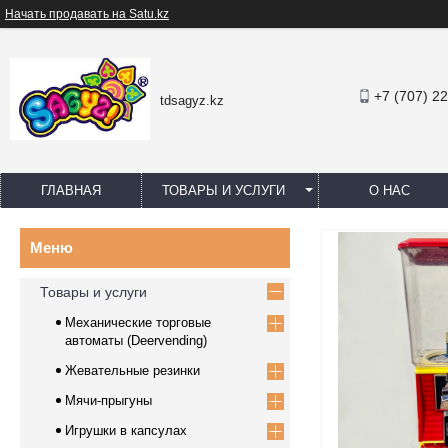
Начать продавать на Satu.kz
+7 (707) 2
tdsagyz.kz
ГЛАВНАЯ
ТОВАРЫ И УСЛУГИ
О НАС
Товары и услуги
Механические торговые
автоматы (Deervending)
Жевательные резинки
Мячи-прыгуны
Игрушки в капсулах