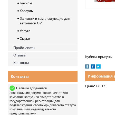
Бахилы
Капсулы
Запчасти и комплектующие для
автоматов GV
Услуга
Сырье
Прайс-листы
Отзывы
Кубики-прыгуны
Контакты
Информация д
Контакты
Цена:
68
Тг.
Наличие документов
Знак
Наличие документов
означает, что
компания загрузила свидетельство о
государственной регистрации для
подтверждения своего юридического статуса
компании или индивидуального
предпринимателя.