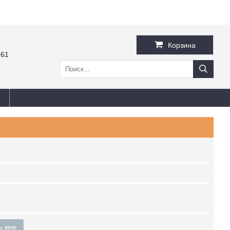
Корзина
-61
ь мне