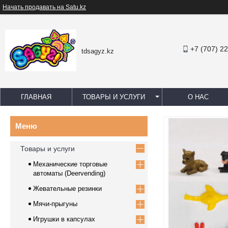
Начать продавать на Satu.kz
+7 (707) 2
tdsagyz.kz
ГЛАВНАЯ
ТОВАРЫ И УСЛУГИ
О НАС
Товары и услуги
Механические торговые
автоматы (Deervending)
Жевательные резинки
Мячи-прыгуны
Игрушки в капсулах