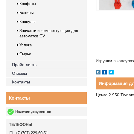
Конфеты
Бахилы
Капсулы
Запчасти и комплектующие для
автоматов GV
Услуга
Сырье
Игрушки в капсулах
Прайс-листы
Отзывы
Контакты
Информация дл
Цена:
2 950
₸
/упак
Контакты
Наличие документов
+7 (707) 229-60-51