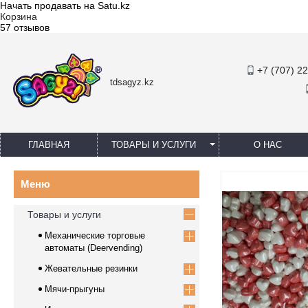
Начать продавать на Satu.kz
Корзина
57 отзывов
+7 (707) 2
tdsagyz.kz
ГЛАВНАЯ
ТОВАРЫ И УСЛУГИ
О НАС
Товары и услуги
Механические торговые
автоматы (Deervending)
Жевательные резинки
Мячи-прыгуны