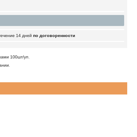
 течение 14 дней
по договоренности
ками 100шт/уп.
ании.