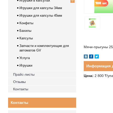
Игрушки в капсулах
Игрушки для капсулы 34мм
Игрушки для капсулы 45мм
Конфеты
Бахилы
Капсулы
Запчасти и комплектующие для
Мячи-прыгуны 25
автоматов GV
Услуга
Игрушки
Информация д
Прайс-листы
Цена:
2 800 ₸/уп
Отзывы
Контакты
Контакты