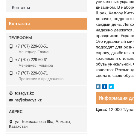
уникальных украше
дизайном. В набор
Контакты
Шрек, Хеллоу Китти
девочек, подростко
Контакты
каждый день. Легко
надежно держатся,
праздников: Украш
Это идеальный мин
+7 (707) 229-60-51
подходят для розн
Менеджер Еламан
спросу, джибитсы 
красивые и стильн
+7 (707) 229-60-61
обувь уникальной. 
Менеджер Гульвира
качество: Рекоменд
+7 (707) 229-60-71
сделать свою обув
Претензии и предложения
tdsagyz.kz
Информация дл
ns@tdsagyz.kz
Цена:
12 000 ₸/упа
ул. Бекмаханова 95а, Алматы,
Казахстан