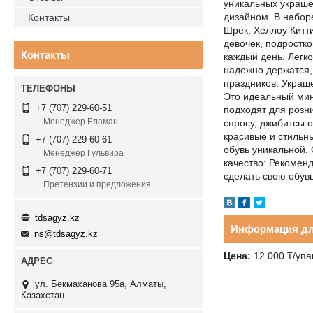
уникальных украше
дизайном. В набор
Контакты
Шрек, Хеллоу Китти
девочек, подростко
Контакты
каждый день. Легко
надежно держатся,
праздников: Украш
Это идеальный мин
+7 (707) 229-60-51
подходят для розн
Менеджер Еламан
спросу, джибитсы 
красивые и стильн
+7 (707) 229-60-61
обувь уникальной. 
Менеджер Гульвира
качество: Рекоменд
+7 (707) 229-60-71
сделать свою обув
Претензии и предложения
tdsagyz.kz
Информация дл
ns@tdsagyz.kz
Цена:
12 000 ₸/упа
ул. Бекмаханова 95а, Алматы,
Казахстан