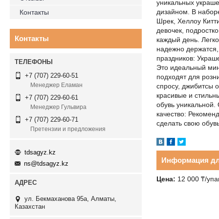
уникальных украше
дизайном. В набор
Контакты
Шрек, Хеллоу Китти
девочек, подростко
Контакты
каждый день. Легко
надежно держатся,
праздников: Украш
Это идеальный мин
+7 (707) 229-60-51
подходят для розн
Менеджер Еламан
спросу, джибитсы 
красивые и стильн
+7 (707) 229-60-61
обувь уникальной. 
Менеджер Гульвира
качество: Рекоменд
+7 (707) 229-60-71
сделать свою обув
Претензии и предложения
tdsagyz.kz
Информация дл
ns@tdsagyz.kz
Цена:
12 000 ₸/упа
ул. Бекмаханова 95а, Алматы,
Казахстан