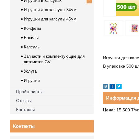
Игрушки в капсулах
Игрушки для капсулы 34мм
Игрушки для капсулы 45мм
Конфеты
Бахилы
Капсулы
Запчасти и комплектующие для
Игрушки для кап
автоматов GV
В упаковке 500 ш
Услуга
Игрушки
Прайс-листы
Информация д
Отзывы
Контакты
Цена:
15 500 ₸/у
Контакты