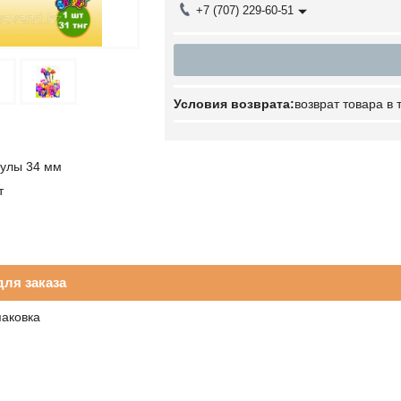
+7 (707) 229-60-51
возврат товара в
сулы 34 мм
т
ля заказа
паковка