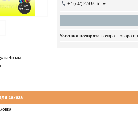
+7 (707) 229-60-51
возврат товара в
сулы 45 мм
т
ля заказа
аковка