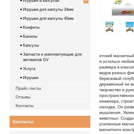
Игрушки в капсулах
Игрушки для капсулы 34мм
Игрушки для капсулы 45мм
Конфеты
Бахилы
Капсулы
Запчасти и комплектующие для
етский магнитный
автоматов GV
и остаться любим
размера в класси
Услуга
видов разных фи
Игрушки
бирюзовый голубо
деревянный не в
Прайс-листы
творчество и рук
пространственног
Отзывы
инженера, строит
Контакты
находка. Он разв
мышления. Увлек
животных. Создан
Контакты
усиленные магни
магнитного конст