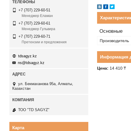
+7 (707) 229-60-51
Менеджер Еламан
Характеристи
+7 (707) 229-60-61
Менеджер Гульвира
Основные
+7 (707) 229-60-71
Производитель
Претензии и предложения
tdsagyz.kz
Информация д
ns@tdsagyz.kz
Цена:
14 410 ₸
ул. Бекмаханова 95а, Алматы,
Казахстан
ТОО "TD SAGYZ"
Карта