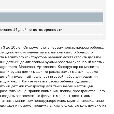
 течение 14 дней
по договоренности
т 3 до 10 лет. Он может стать первым конструктором ребенка
рких деталей с усиленными магнитами самого большого
кта магнитного конструктора ребенок может строить десятки
очки детский домик своими руками розовый сиреневый желтый
gformers, Магникон, Артелогика. Конструктор на магнитах не
ющая игрушка домик машинка ракета замок магазин ферма
 детей игрушечный транспорт игровой набор для развития
 для кукол. Хотите узнать в своем ребенке будущего
нитный детский конструктор для таких целей настоящая
 развитию концентрации внимания, логики, пространственного
о создать всевозможные фигуры: машины, цветы, дома,
 так как в магнитном конструкторе используются специальные
дскажет и поможет придумать, какую сложную конструкцию из