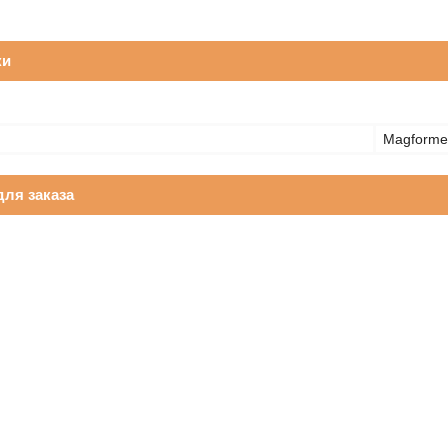
ки
Magforme
ля заказа