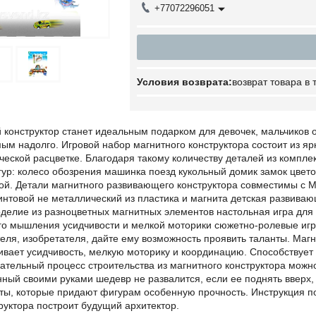
+77072296051
возврат товара в
 конструктор станет идеальным подарком для девочек, мальчиков о
ым надолго. Игровой набор магнитного конструктора состоит из я
ческой расцветке. Благодаря такому количеству деталей из компле
гур: колесо обозрения машинка поезд кукольный домик замок цвет
й. Детали магнитного развивающего конструктора совместимы с Ma
интовой не металлический из пластика и магнита детская развива
оделие из разноцветных магнитных элементов настольная игра для
о мышления усидчивости и мелкой моторики сюжетно-ролевые игры
еля, изобретателя, дайте ему возможность проявить таланты. Маг
ивает усидчивость, мелкую моторику и координацию. Способствует
ательный процесс строительства из магнитного конструктора можн
ный своими руками шедевр не развалится, если ее поднять вверх,
ты, которые придают фигурам особенную прочность. Инструкция по
руктора построит будущий архитектор.