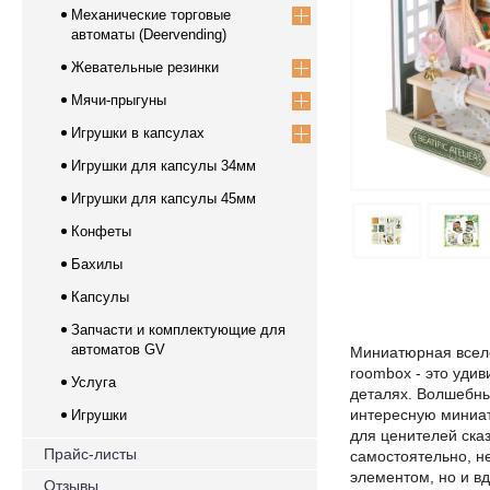
Механические торговые
автоматы (Deervending)
Жевательные резинки
Мячи-прыгуны
Игрушки в капсулах
Игрушки для капсулы 34мм
Игрушки для капсулы 45мм
Конфеты
Бахилы
Капсулы
Запчасти и комплектующие для
автоматов GV
Миниатюрная вселе
roombox - это уди
Услуга
деталях. Волшебны
интересную миниат
Игрушки
для ценителей ска
Прайс-листы
самостоятельно, н
элементом, но и вд
Отзывы