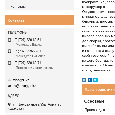
воображение, сооб
Контакты
конструктор это не
Он даст возможност
миниатюр, даст во
Контакты
близкими, друзьям
положительных эмо
качество и вниман
выбора сборных мо
+7 (707) 229-60-51
для сборки, соотве
Менеджер Еламан
вы любителем или 
и взрослых и стан
+7 (707) 229-60-61
свой творческий п
Менеджер Гульвира
нашего бренда, ко
+7 (707) 229-60-71
миниатюру. Окунит
Претензии и предложения
откладывайте на по
tdsagyz.kz
ns@tdsagyz.kz
Характеристики
Основные
ул. Бекмаханова 95а, Алматы,
Казахстан
Производитель