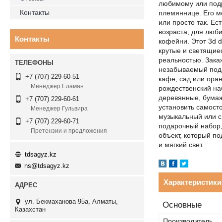
любимому или подру
Контакты
племяннице. Его м
или просто так. Ес
возраста, для люби
Контакты
кофейни. Этот 3d d
крутые и светящие
реальностью. Закаж
незабываемый пода
+7 (707) 229-60-51
кафе, сад или оран
Менеджер Еламан
рождественский наб
деревянные, бумаж
+7 (707) 229-60-61
установить самост
Менеджер Гульвира
музыкальный или с
+7 (707) 229-60-71
подарочный набор,
Претензии и предложения
объект, который п
и мягкий свет.
tdsagyz.kz
ns@tdsagyz.kz
Характеристики
ул. Бекмаханова 95а, Алматы,
Основные
Казахстан
Производитель