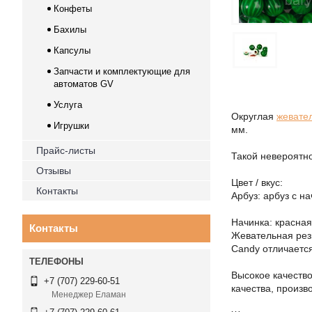
Конфеты
Бахилы
Капсулы
Запчасти и комплектующие для
автоматов GV
Услуга
Округлая
жевате
Игрушки
мм.
Прайс-листы
Такой невероятн
Отзывы
Цвет / вкус:
Контакты
Арбуз: арбуз с н
Начинка: красна
Контакты
Жевательная рез
Candy отличается
Высокое качеств
+7 (707) 229-60-51
качества, произв
Менеджер Еламан