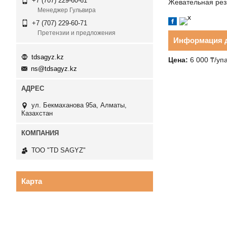
+7 (707) 229-60-61
Жевательная рез
Менеджер Гульвира
+7 (707) 229-60-71
Претензии и предложения
Информация д
tdsagyz.kz
Цена:
6 000 ₸/уп
ns@tdsagyz.kz
ул. Бекмаханова 95а, Алматы,
Казахстан
ТОО "TD SAGYZ"
Карта