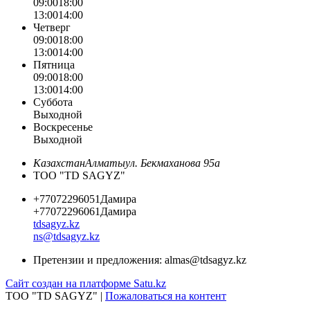
09:00
18:00
13:00
14:00
Четверг
09:00
18:00
13:00
14:00
Пятница
09:00
18:00
13:00
14:00
Суббота
Выходной
Воскресенье
Выходной
Казахстан
Алматы
ул. Бекмаханова 95а
ТОО "TD SAGYZ"
+77072296051
Дамира
+77072296061
Дамира
tdsagyz.kz
ns@tdsagyz.kz
Претензии и предложения:
almas@tdsagyz.kz
Сайт создан на платформе Satu.kz
ТОО "TD SAGYZ" |
Пожаловаться на контент