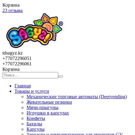
Корзина
23 отзыва
tdsagyz.kz
+77072296051
+77072296061
Корзина
Главная
Товары и услуги
Механические торговые автоматы (Deervending)
Жевательные резинки
Мячи-прыгуны
Игрушки в капсулах
Конфеты
Бахилы
Капсулы
Запчасти и комплектующие для автоматов GV