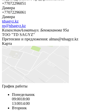
+77072296051
Дамира
+77072296061
Дамира
tdsagyz.kz
ns@tdsagyz.kz
Казахстан
Алматы
ул. Бекмаханова 95а
ТОО "TD SAGYZ"
Претензии и предложения:
almas@tdsagyz.kz
Карта
График работы
Понедельник
09:00
18:00
13:00
14:00
Вторник