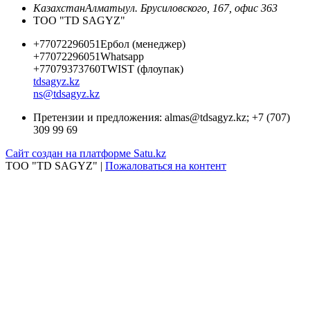
Казахстан
Алматы
ул. Брусиловского, 167, офис 363
ТОО "TD SAGYZ"
+77072296051
Ербол (менеджер)
+77072296051
Whatsapp
+77079373760
TWIST (флоупак)
tdsagyz.kz
ns@tdsagyz.kz
Претензии и предложения:
almas@tdsagyz.kz
; +7 (707)
309 99 69
Сайт создан на платформе Satu.kz
ТОО "TD SAGYZ" |
Пожаловаться на контент