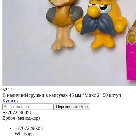
52
Тг.
В наличии
Игрушки в капсулах 45 мм "Микс 2" 50 шт/уп
Купить
Перезвоните мне
+77072296051
Ербол (менеджер)
+77072296051
Whatsapp