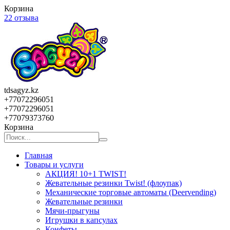
Корзина
22 отзыва
tdsagyz.kz
+77072296051
+77072296051
+77079373760
Корзина
Главная
Товары и услуги
АКЦИЯ! 10+1 TWIST!
Жевательные резинки Twist! (флоупак)
Механические торговые автоматы (Deervending)
Жевательные резинки
Мячи-прыгуны
Игрушки в капсулах
Конфеты