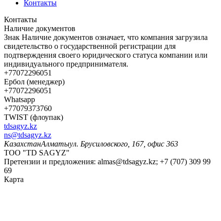
Контакты
Контакты
Наличие документов
Знак
Наличие документов
означает, что компания загрузила
свидетельство о государственной регистрации для
подтверждения своего юридического статуса компании или
индивидуального предпринимателя.
+77072296051
Ербол (менеджер)
+77072296051
Whatsapp
+77079373760
TWIST (флоупак)
tdsagyz.kz
ns@tdsagyz.kz
Казахстан
Алматы
ул. Брусиловского, 167, офис 363
ТОО "TD SAGYZ"
Претензии и предложения:
almas@tdsagyz.kz
; +7 (707) 309 99
69
Карта