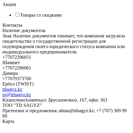
Акция
Товары со скидками
Контакты
Наличие документов
Знак
Наличие документов
означает, что компания загрузила
свидетельство о государственной регистрации для
подтверждения своего юридического статуса компании или
индивидуального предпринимателя.
+77072296051
Шамшет
+77072296061
Дамира
+77079373760
Ербол (TWIST)
tdsagyz.kz
ns@tdsagyz.kz
Казахстан
Алматы
ул. Брусиловского, 167, офис 363
ТОО "TD SAGYZ"
Претензии и предложения:
almas@tdsagyz.kz
; +7 (707) 309 99
69
Карта