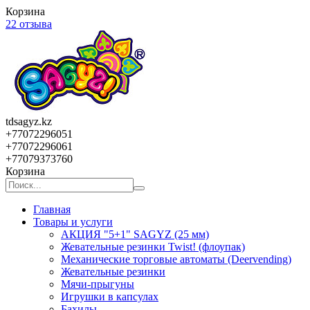
Корзина
22 отзыва
tdsagyz.kz
+77072296051
+77072296061
+77079373760
Корзина
Главная
Товары и услуги
АКЦИЯ "5+1" SAGYZ (25 мм)
Жевательные резинки Twist! (флоупак)
Механические торговые автоматы (Deervending)
Жевательные резинки
Мячи-прыгуны
Игрушки в капсулах
Бахилы