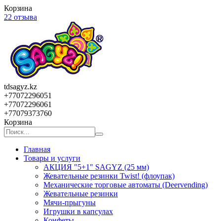
Корзина
22 отзыва
tdsagyz.kz
+77072296051
+77072296061
+77079373760
Корзина
Главная
Товары и услуги
АКЦИЯ "5+1" SAGYZ (25 мм)
Жевательные резинки Twist! (флоупак)
Механические торговые автоматы (Deervending)
Жевательные резинки
Мячи-прыгуны
Игрушки в капсулах
Конфеты