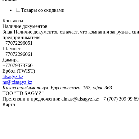
Товары со скидками
Контакты
Наличие документов
Знак
Наличие документов
означает, что компания загрузила с
предпринимателя.
+77072296051
Шамшет
+77072296061
Дамира
+77079373760
Ербол (TWIST)
tdsagyz.kz
ns@tdsagyz.kz
Казахстан
Алматы
ул. Брусиловского, 167, офис 363
ТОО "TD SAGYZ"
Претензии и предложения:
almas@tdsagyz.kz
; +7 (707) 309 99 69
Карта