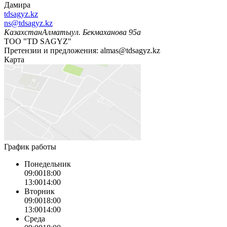
Дамира
tdsagyz.kz
ns@tdsagyz.kz
Казахстан
Алматы
ул. Бекмаханова 95а
ТОО "TD SAGYZ"
Претензии и предложения:
almas@tdsagyz.kz
Карта
График работы
Понедельник
09:00
18:00
13:00
14:00
Вторник
09:00
18:00
13:00
14:00
Среда