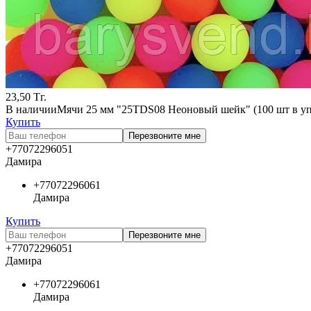
23,50
Тг.
В наличии
Мячи 25 мм "25TDS08 Неоновый шейк" (100 шт в уп
Купить
Перезвоните мне
+77072296051
Дамира
+77072296061
Дамира
Купить
Перезвоните мне
+77072296051
Дамира
+77072296061
Дамира