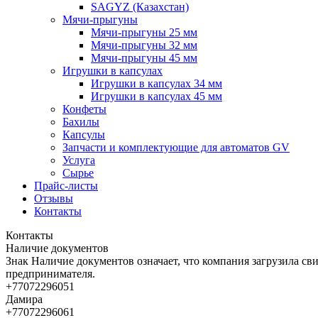
SAGYZ (Казахстан)
Мячи-прыгуны
Мячи-прыгуны 25 мм
Мячи-прыгуны 32 мм
Мячи-прыгуны 45 мм
Игрушки в капсулах
Игрушки в капсулах 34 мм
Игрушки в капсулах 45 мм
Конфеты
Бахилы
Капсулы
Запчасти и комплектующие для автоматов GV
Услуга
Сырье
Прайс-листы
Отзывы
Контакты
Контакты
Наличие документов
Знак
Наличие документов
означает, что компания загрузила с
предпринимателя.
+77072296051
Дамира
+77072296061