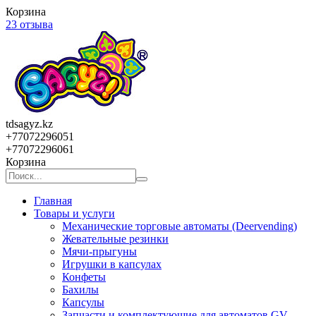
Корзина
23 отзыва
tdsagyz.kz
+77072296051
+77072296061
Корзина
Главная
Товары и услуги
Механические торговые автоматы (Deervending)
Жевательные резинки
Мячи-прыгуны
Игрушки в капсулах
Конфеты
Бахилы
Капсулы
Запчасти и комплектующие для автоматов GV