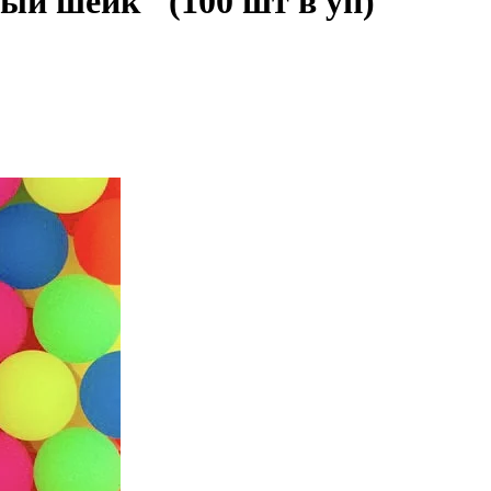
й шейк" (100 шт в уп)