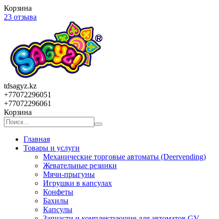
Корзина
23 отзыва
tdsagyz.kz
+77072296051
+77072296061
Корзина
Главная
Товары и услуги
Механические торговые автоматы (Deervending)
Жевательные резинки
Мячи-прыгуны
Игрушки в капсулах
Конфеты
Бахилы
Капсулы
Запчасти и комплектующие для автоматов GV