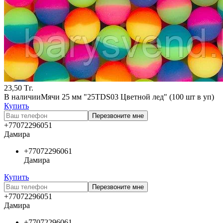
23,50
Тг.
В наличии
Мячи 25 мм "25TDS03 Цветной лед" (100 шт в уп)
Купить
Перезвоните мне
+77072296051
Дамира
+77072296061
Дамира
Купить
Перезвоните мне
+77072296051
Дамира
+77072296061