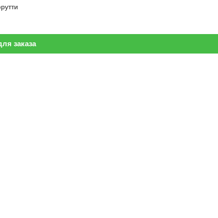
фрутти
ля заказа