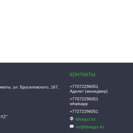
+77072296051
лматы
ул. Брусиловского, 167,
Адилет (менеджер)
+77072296051
whatsapp
+77272296051
GYZ"
tdsagyz.kz
ns@tdsagyz.kz