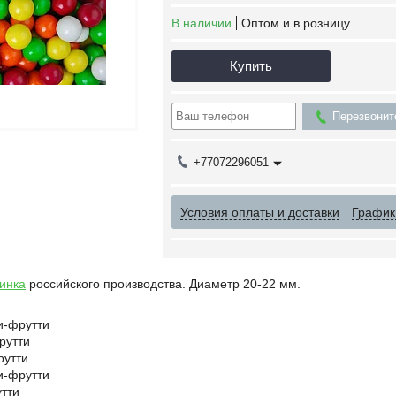
В наличии
Оптом и в розницу
Купить
Перезвонит
+77072296051
Условия оплаты и доставки
График
инка
российского производства. Диаметр 20-22 мм.
и-фрутти
рутти
рутти
и-фрутти
утти