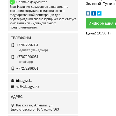
Наличие документов
Зеленый: Тутти-
Знак
Наличие документов
означает, что
компания загрузила свидетельство о
государственной регистрации для
подтверждения своего юридического статуса
Информация д
компании или индивидуального
предпринимателя.
Цена:
10,50
Тг.
+77072296051
Адилет (менеджер)
+77072296051
whatsapp
+77272296051
tdsagyz.kz
ns@tdsagyz.kz
Казахстан
Алматы
ул.
Брусиловского, 167, офис 363