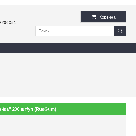
Корзина
2296051
ейка" 200 шт/уп (RusGum)