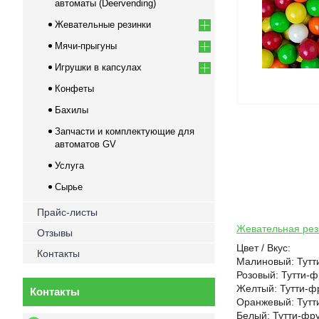
автоматы (Deervending)
Жевательные резинки
Мячи-прыгуны
Игрушки в капсулах
Конфеты
Бахилы
Запчасти и комплектующие для
автоматов GV
Услуга
Сырье
Прайс-листы
Жевательная рез
Отзывы
Цвет / Вкус:
Контакты
Малиновый: Тутт
Розовый: Тутти-ф
Желтый: Тутти-ф
Контакты
Оранжевый: Тутт
Белый: Тутти-фр