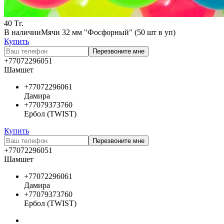
40
Тг.
В наличии
Мячи 32 мм "Фосфорный" (50 шт в уп)
Купить
Перезвоните мне
+77072296051
Шамшет
+77072296061
Дамира
+77079373760
Ербол (TWIST)
Купить
Перезвоните мне
+77072296051
Шамшет
+77072296061
Дамира
+77079373760
Ербол (TWIST)