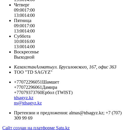
Четверг
09:00
17:00
13:00
14:00
Пятница
09:00
17:00
13:00
14:00
Суббота
10:00
16:00
13:00
14:00
Воскресенье
Выходной
Казахстан
Алматы
ул. Брусиловского, 167, офис 363
ТОО "TD SAGYZ"
+77072296051
Шамшет
+77072296061
Дамира
+77079373760
Ербол (TWIST)
tdsagyz.kz
ns@tdsagyz.kz
Претензии и предложения:
almas@tdsagyz.kz
; +7 (707)
309 99 69
Сайт создан на платформе Satu.kz