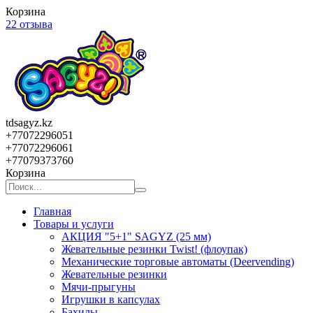
Корзина
22 отзыва
tdsagyz.kz
+77072296051
+77072296061
+77079373760
Корзина
Главная
Товары и услуги
АКЦИЯ "5+1" SAGYZ (25 мм)
Жевательные резинки Twist! (флоупак)
Механические торговые автоматы (Deervending)
Жевательные резинки
Мячи-прыгуны
Игрушки в капсулах
Бахилы