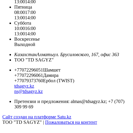
13:00
14:00
Пятница
08:00
17:00
13:00
14:00
Суббота
10:00
16:00
13:00
14:00
Воскресенье
Выходной
Казахстан
Алматы
ул. Брусиловского, 167, офис 363
ТОО "TD SAGYZ"
+77072296051
Шамшет
+77072296061
Дамира
+77079373760
Ербол (TWIST)
tdsagyz.kz
ns@tdsagyz.kz
Претензии и предложения:
almas@tdsagyz.kz
; +7 (707)
309 99 69
Сайт создан на платформе Satu.kz
ТОО "TD SAGYZ" |
Пожаловаться на контент