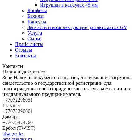
Игрушки в капсулах 45 мм
Конфеты
Бахилы
Капсулы
Запчасти и комплектующие для автоматов GV
Услуга
Сырье
Прайс-листы
Отзывы
Контакты
Контакты
Наличие документов
Знак
Наличие документов
означает, что компания загрузила
свидетельство о государственной регистрации для
подтверждения своего юридического статуса компании или
индивидуального предпринимателя.
+77072296051
Шамшет
+77072296061
Дамира
+77079373760
Ербол (TWIST)
tdsagyz.kz
ns@tdsagyz.kz