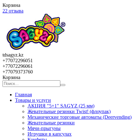
Корзина
22 отзыва
tdsagyz.kz
+77072296051
+77072296061
+77079373760
Корзина
Главная
Товары и услуги
АКЦИЯ "5+1" SAGYZ (25 мм)
Жевательные резинки Twist! (флоупак)
Механические торговые автоматы (Deervending)
Жевательные резинки
Мячи-прыгуны
Игрушки в капсулах
Конфеты