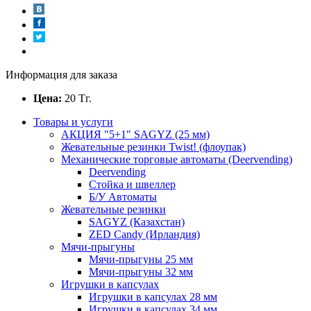
Информация для заказа
Цена:
20
Тг.
Товары и услуги
АКЦИЯ "5+1" SAGYZ (25 мм)
Жевательные резинки Twist! (флоупак)
Механические торговые автоматы (Deervending)
Deervending
Стойка и швеллер
Б/У Автоматы
Жевательные резинки
SAGYZ (Казахстан)
ZED Candy (Ирландия)
Мячи-прыгуны
Мячи-прыгуны 25 мм
Мячи-прыгуны 32 мм
Игрушки в капсулах
Игрушки в капсулах 28 мм
Игрушки в капсулах 34 мм