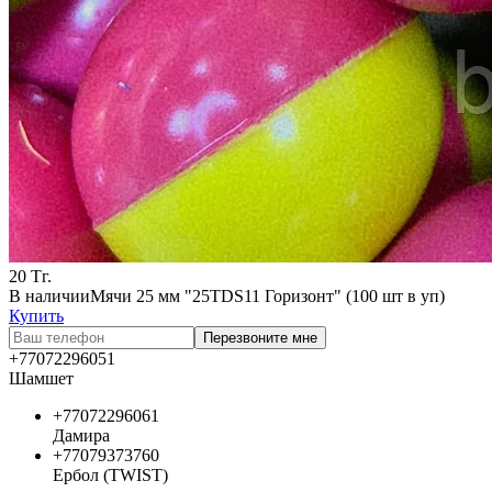
20
Тг.
В наличии
Мячи 25 мм "25TDS11 Горизонт" (100 шт в уп)
Купить
Перезвоните мне
+77072296051
Шамшет
+77072296061
Дамира
+77079373760
Ербол (TWIST)